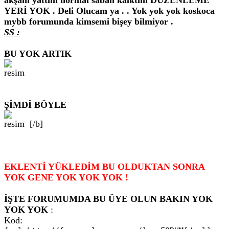
akşam yattım normal sabah kalktım DÜZENLEME
YERİ YOK . Deli Olucam ya . . Yok yok yok koskoca
mybb forumunda kimsemi bişey bilmiyor .
SS :
BU YOK ARTIK
ŞİMDİ BÖYLE
[/b]
EKLENTİ YÜKLEDİM BU OLDUKTAN SONRA
YOK GENE YOK YOK YOK !
İŞTE FORUMUMDA BU ÜYE OLUN BAKIN YOK
YOK YOK
:
Kod: