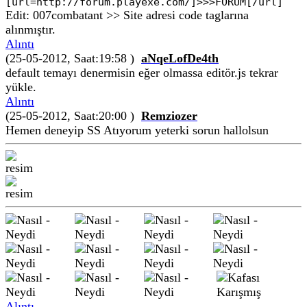
[url=http://forum.playexe.com/]>>>FORUM[/url]
Edit: 007combatant >> Site adresi code taglarına
alınmıştır.
Alıntı
(25-05-2012, Saat:19:58 )
aNqeLofDe4th
default temayı denermisin eğer olmassa editör.js tekrar
yükle.
Alıntı
(25-05-2012, Saat:20:00 )
Remziozer
Hemen deneyip SS Atıyorum yeterki sorun hallolsun
Alıntı