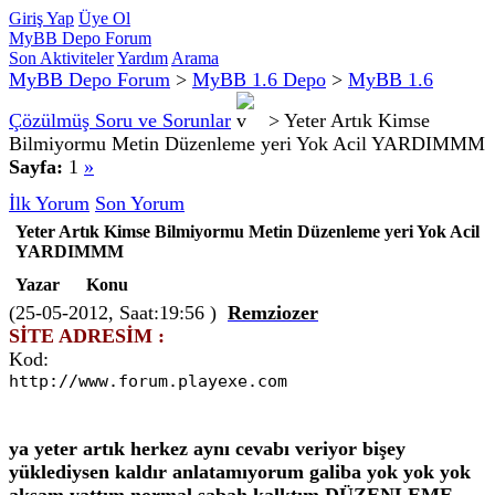
Giriş Yap
Üye Ol
MyBB Depo Forum
Son Aktiviteler
Yardım
Arama
MyBB Depo Forum
>
MyBB 1.6 Depo
>
MyBB 1.6
Çözülmüş Soru ve Sorunlar
>
Yeter Artık Kimse
Bilmiyormu Metin Düzenleme yeri Yok Acil YARDIMMM
Sayfa:
1
»
İlk Yorum
Son Yorum
Yeter Artık Kimse Bilmiyormu Metin Düzenleme yeri Yok Acil
YARDIMMM
Yazar
Konu
(25-05-2012, Saat:19:56 )
Remziozer
SİTE ADRESİM :
Kod:
http://www.forum.playexe.com
ya yeter artık herkez aynı cevabı veriyor bişey
yüklediysen kaldır anlatamıyorum galiba yok yok yok