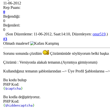
11-06-2012
Rep Puanı:
0
Beğendiği:
0
Beğenileri:
0
(Son Düzenleme: 11-06-2012, Saat:14:10, Düzenleyen:
onur519
.)
#3
Olmadı maalesef
Sorunu sonunda çözdüm
Çözümünüde söylüyorum belki başka ark
Çözümü : Versiyonla alakalı temanın.(Ayrıntıya girmiyorum)
Kullandığınız temanın şablonlarından --> Üye Profil Şablonlarına --
Bu kodu bulup
PHP Kod:
{
$captcha
}
Bu kodla değiştiriyoruz.
PHP Kod:
{
$hiddencaptcha
}