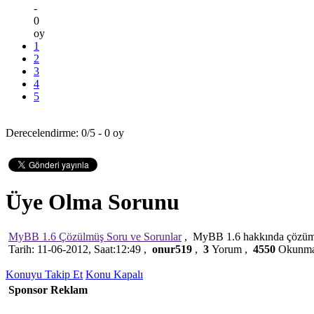
-
0
oy
1
2
3
4
5
Derecelendirme: 0/5 - 0 oy
Üye Olma Sorunu
MyBB 1.6 Çözülmüş Soru ve Sorunlar
,
MyBB 1.6 hakkında çözümlen
Tarih: 11-06-2012, Saat:12:49 ,
onur519
,
3
Yorum ,
4550
Okunm
Konuyu Takip Et
Konu Kapalı
Sponsor Reklam