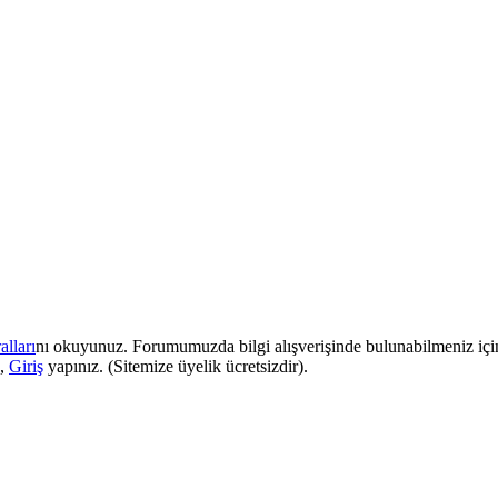
lları
nı okuyunuz. Forumumuzda bilgi alışverişinde bulunabilmeniz iç
e,
Giriş
yapınız. (Sitemize üyelik ücretsizdir).