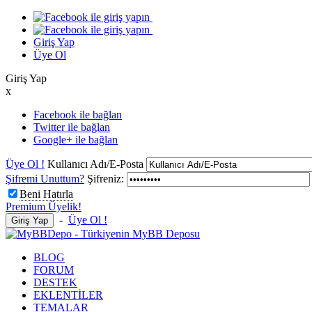
Giriş Yap
Üye Ol
Giriş Yap
x
Facebook ile bağlan
Twitter ile bağlan
Google+ ile bağlan
Üye Ol !
Kullanıcı Adı/E-Posta
Şifremi Unuttum?
Şifreniz:
Beni Hatırla
Premium Üyelik!
-
Üye Ol !
BLOG
FORUM
DESTEK
EKLENTİLER
TEMALAR