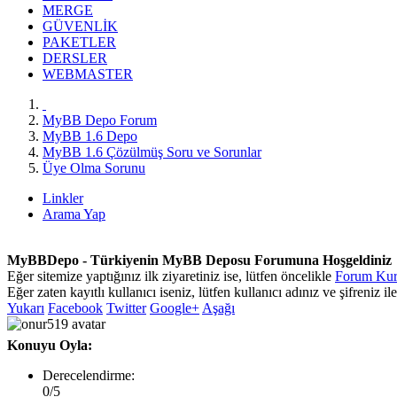
MERGE
GÜVENLİK
PAKETLER
DERSLER
WEBMASTER
MyBB Depo Forum
MyBB 1.6 Depo
MyBB 1.6 Çözülmüş Soru ve Sorunlar
Üye Olma Sorunu
Linkler
Arama Yap
MyBBDepo - Türkiyenin MyBB Deposu Forumuna Hoşgeldiniz
Eğer sitemize yaptığınız ilk ziyaretiniz ise, lütfen öncelikle
Forum Kura
Eğer zaten kayıtlı kullanıcı iseniz, lütfen kullanıcı adınız ve şifreniz il
Yukarı
Facebook
Twitter
Google+
Aşağı
Konuyu Oyla:
Derecelendirme:
0/5