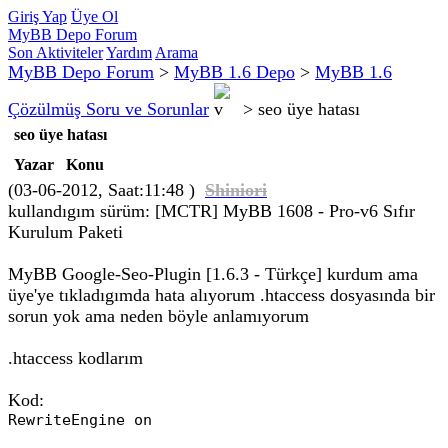
Giriş Yap
Üye Ol
MyBB Depo Forum
Son Aktiviteler
Yardım
Arama
MyBB Depo Forum
>
MyBB 1.6 Depo
>
MyBB 1.6
Çözülmüş Soru ve Sorunlar
>
seo üye hatası
seo üye hatası
Yazar
Konu
(03-06-2012, Saat:11:48 )
Shiniori
kullandıgım sürüm: [MCTR] MyBB 1608 - Pro-v6 Sıfır
Kurulum Paketi
MyBB Google-Seo-Plugin [1.6.3 - Türkçe] kurdum ama
üye'ye tıkladıgımda hata alıyorum .htaccess dosyasında bir
sorun yok ama neden böyle anlamıyorum
.htaccess kodlarım
Kod:
RewriteEngine on