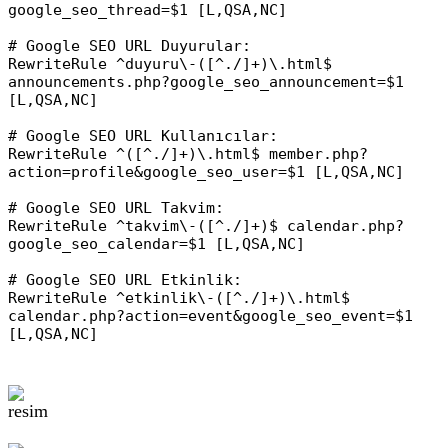
google_seo_thread=$1 [L,QSA,NC]
# Google SEO URL Duyurular:
RewriteRule ^duyuru\-([^./]+)\.html$
announcements.php?google_seo_announcement=$1
[L,QSA,NC]
# Google SEO URL Kullanıcılar:
RewriteRule ^([^./]+)\.html$ member.php?
action=profile&google_seo_user=$1 [L,QSA,NC]
# Google SEO URL Takvim:
RewriteRule ^takvim\-([^./]+)$ calendar.php?
google_seo_calendar=$1 [L,QSA,NC]
# Google SEO URL Etkinlik:
RewriteRule ^etkinlik\-([^./]+)\.html$
calendar.php?action=event&google_seo_event=$1
[L,QSA,NC]