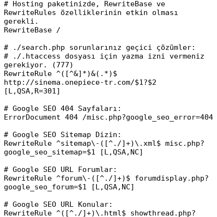
# Hosting paketinizde, RewriteBase ve
RewriteRules özelliklerinin etkin olması
gerekli.
RewriteBase /
# ./search.php sorunlarınız geçici çözümler:
# ./.htaccess dosyası için yazma izni vermeniz
gerekiyor. (777)
RewriteRule ^([^&]*)&(.*)$
http://sinema.onepiece-tr.com/$1?$2
[L,QSA,R=301]
# Google SEO 404 Sayfaları:
ErrorDocument 404 /misc.php?google_seo_error=404
# Google SEO Sitemap Dizin:
RewriteRule ^sitemap\-([^./]+)\.xml$ misc.php?
google_seo_sitemap=$1 [L,QSA,NC]
# Google SEO URL Forumlar:
RewriteRule ^forum\-([^./]+)$ forumdisplay.php?
google_seo_forum=$1 [L,QSA,NC]
# Google SEO URL Konular:
RewriteRule ^([^./]+)\.html$ showthread.php?