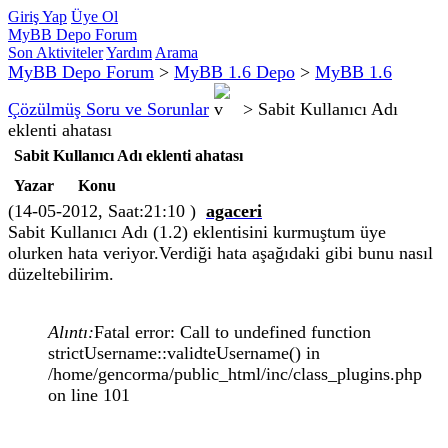
Giriş Yap
Üye Ol
MyBB Depo Forum
Son Aktiviteler
Yardım
Arama
MyBB Depo Forum
>
MyBB 1.6 Depo
>
MyBB 1.6
Çözülmüş Soru ve Sorunlar
>
Sabit Kullanıcı Adı
eklenti ahatası
Sabit Kullanıcı Adı eklenti ahatası
Yazar
Konu
(14-05-2012, Saat:21:10 )
agaceri
Sabit Kullanıcı Adı (1.2) eklentisini kurmuştum üye
olurken hata veriyor.Verdiği hata aşağıdaki gibi bunu nasıl
düzeltebilirim.
Alıntı:
Fatal error: Call to undefined function
strictUsername::validteUsername() in
/home/gencorma/public_html/inc/class_plugins.php
on line 101