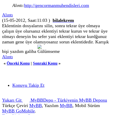
Alıntı:
http://gencormanmuhendisleri.com
Alıntı
(15-05-2012, Saat:11:03 )
bilalekrem
Eklentinin dosyalarını silin, sonra tekrar üye olmaya
çalışın üye olursanız eklentiyi tekrar kurun ve tekrar üye
olmayı deneyin bu sefer yani eklentiyi tekrar kurdğunuz
zaman gene üye olamıyosanız sorun eklentidedir. Karışık
bişi yazdım galiba
Alıntı
«
Önceki Konu
|
Sonraki Konu
»
Konuyu Takip Et
Yukarı Git
MyBBDepo - Türkiyenin MyBB Deposu
Türkçe Çeviri
MyBB
, Yazılım
MyBB
, Mobil Sürüm
MyBB GoMobile
.