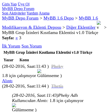
Giriş Yap
Üye Ol
MyBB Depo Forum
Son Aktiviteler
Yardım
Arama
MyBB Depo Forum
>
MyBB 1.6 Depo
>
MyBB 1.6
Modifikasyon & Eklenti Deposu
>
Diğer Eklentiler
>
MyBB Grup İzinleri Kısıtlama Eklentisi v1.0 Türkçe
Sayfa:
«
3
İlk Yorum
Son Yorum
MyBB Grup İzinleri Kısıtlama Eklentisi v1.0 Türkçe
Yazar
Konu
(28-02-2016, Saat:11:43 )
Pheky
1.8 için çalışmıyor
)
Alıntı
(28-02-2016, Saat:11:44 )
Thetis
(28-02-2016, Saat:11:43)
Pheky Adlı
Kullanıcıdan Alıntı:
1.8 için çalışmıyor
)