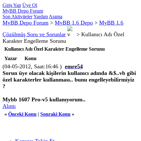
Giriş Yap
Üye Ol
MyBB Depo Forum
Son Aktiviteler
Yardım
Arama
MyBB Depo Forum
>
MyBB 1.6 Depo
>
MyBB 1.6
Çözülmüş Soru ve Sorunlar
>
Kullanıcı Adı Özel
Karakter Engelleme Sorunu
Kullanıcı Adı Özel Karakter Engelleme Sorunu
Yazar
Konu
(04-05-2012, Saat:16:46 )
emre54
Sorun üye olacak kişilerin kullanıcı adında &$..vb gibi
özel karakterler kullanması.. bunu engelleyebilirmiyiz
?
Mybb 1607 Pro-v5 kullanıyorum..
Alıntı
«
Önceki Konu
|
Sonraki Konu
»