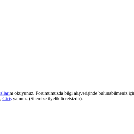
lları
nı okuyunuz. Forumumuzda bilgi alışverişinde bulunabilmeniz iç
e,
Giriş
yapınız. (Sitemize üyelik ücretsizdir).