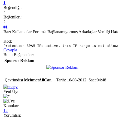
1
Beğendiği:
4
Beğenileri:
2
#1
Bazı Kullanıcılar Forum'a Bağlanamıyormuş Arkadaşlar Verdiği Ha
Kod:
Protection SPAM IPs active, this IP range is not allow
Cevapla
Bunu Beğenenler:
Sponsor Reklam
Çevrimdışı
MehmetAliCan
Tarih: 16-08-2012, Saat:04:48
Yeni Üye
Konuları:
12
Yorumları: