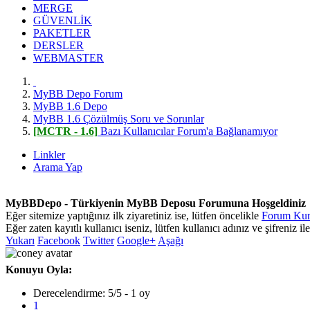
MERGE
GÜVENLİK
PAKETLER
DERSLER
WEBMASTER
MyBB Depo Forum
MyBB 1.6 Depo
MyBB 1.6 Çözülmüş Soru ve Sorunlar
[MCTR - 1.6]
Bazı Kullanıcılar Forum'a Bağlanamıyor
Linkler
Arama Yap
MyBBDepo - Türkiyenin MyBB Deposu Forumuna Hoşgeldiniz
Eğer sitemize yaptığınız ilk ziyaretiniz ise, lütfen öncelikle
Forum Kura
Eğer zaten kayıtlı kullanıcı iseniz, lütfen kullanıcı adınız ve şifreniz il
Yukarı
Facebook
Twitter
Google+
Aşağı
Konuyu Oyla:
Derecelendirme: 5/5 - 1 oy
1