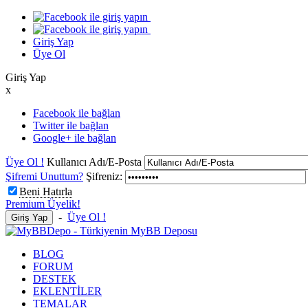
Giriş Yap
Üye Ol
Giriş Yap
x
Facebook ile bağlan
Twitter ile bağlan
Google+ ile bağlan
Üye Ol !
Kullanıcı Adı/E-Posta
Şifremi Unuttum?
Şifreniz:
Beni Hatırla
Premium Üyelik!
-
Üye Ol !
BLOG
FORUM
DESTEK
EKLENTİLER
TEMALAR