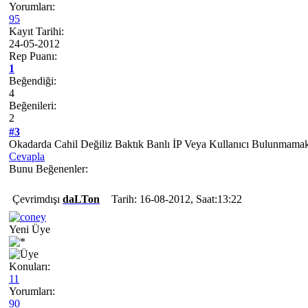
Yorumları:
95
Kayıt Tarihi:
24-05-2012
Rep Puanı:
1
Beğendiği:
4
Beğenileri:
2
#3
Okadarda Cahil Değiliz Baktık Banlı İP Veya Kullanıcı Bulunmam
Cevapla
Bunu Beğenenler:
Çevrimdışı
daLTon
Tarih: 16-08-2012, Saat:13:22
Yeni Üye
Konuları:
11
Yorumları:
90