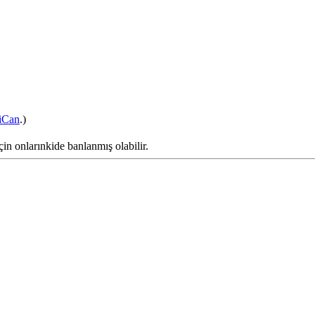
iCan
.)
çin onlarınkide banlanmış olabilir.