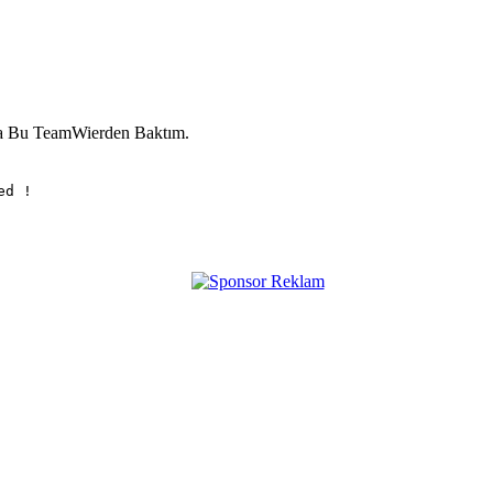
ta Bu TeamWierden Baktım.
ed !