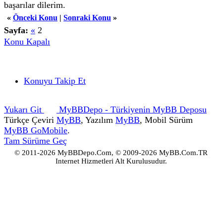
başarılar dilerim.
«
Önceki Konu
|
Sonraki Konu
»
Sayfa:
«
2
Konu Kapalı
Konuyu Takip Et
Yukarı Git
MyBBDepo - Türkiyenin MyBB Deposu
Türkçe Çeviri
MyBB
, Yazılım
MyBB
, Mobil Sürüm
MyBB GoMobile
.
Tam Sürüme Geç
© 2011-2026 MyBBDepo.Com, © 2009-2026 MyBB.Com.TR
istanbul
Internet Hizmetleri Alt Kuruluşudur.
escort
-
Web sitemiz dahilindeki tüm sayfalar, bu sayfaları gösteren tüm
beşiktaş
ekranlar ve içerdiği her türlü bilgi ve bağlı materyal, yerleşim ve
escort
öğeler, (çözüm ortaklarının logoları ve yasal hakları hariç)
-
MyBB.Com.TR'ye aittir.
şişli
Yazılı izin olmaksızın ve
kaynak belirtilmedikçe
, (Kaynak göstererek
alıntı yapılabilir.) kopyalanamaz ya da yayınlanamaz.
escort