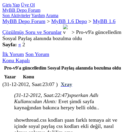
Giriş Yap
Üye Ol
MyBB Depo Forum
Son Aktiviteler
Yardım
Arama
MyBB Depo Forum
>
MyBB 1.6 Depo
>
MyBB 1.6
Çözülmüş Soru ve Sorunlar
>
Pro-v9'a güncelledim
Sosyal Paylaş alanında bozulma oldu
Sayfa:
«
2
İlk Yorum
Son Yorum
Konu Kapalı
Pro-v9'a güncelledim Sosyal Paylaş alanında bozulma oldu
Yazar
Konu
(31-12-2012, Saat:23:07 )
Xray
(31-12-2012, Saat:22:47)
xpserkan Adlı
Kullanıcıdan Alıntı:
Evet şimdi sayfa
kaynağından bakınca herşey belli oldu..
showthread.css kodları şuan farklı temaya ait ve
içinde soyal paylaş css kodları ekli değil, nasıl