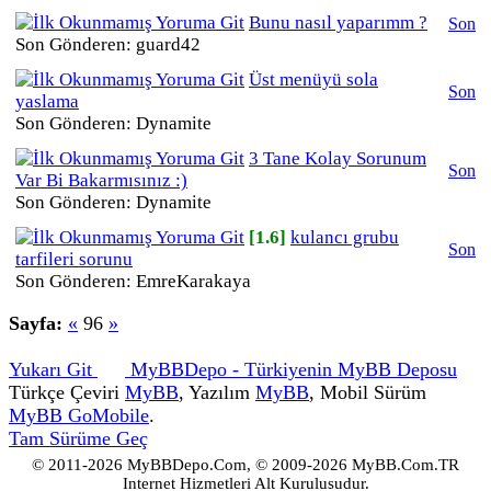
Bunu nasıl yaparımm ?
Son
Son Gönderen: guard42
Üst menüyü sola
Son
yaslama
Son Gönderen: Dynamite
3 Tane Kolay Sorunum
Son
Var Bi Bakarmısınız :)
Son Gönderen: Dynamite
[1.6]
kulancı grubu
Son
tarfileri sorunu
Son Gönderen: EmreKarakaya
Sayfa:
«
96
»
Yukarı Git
MyBBDepo - Türkiyenin MyBB Deposu
Türkçe Çeviri
MyBB
, Yazılım
MyBB
, Mobil Sürüm
MyBB GoMobile
.
Tam Sürüme Geç
© 2011-2026 MyBBDepo.Com, © 2009-2026 MyBB.Com.TR
istanbul
Internet Hizmetleri Alt Kuruluşudur.