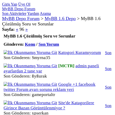
Giriş Yap
Üye Ol
MyBB Depo Forum
Son Aktiviteler
Yardım
Arama
MyBB Depo Forum
>
MyBB 1.6 Depo
>
MyBB 1.6
Çözülmüş Soru ve Sorunlar
Sayfa:
«
96
»
MyBB 1.6 Çözülmüş Soru ve Sorunlar
Gönderen:
Konu
/
Son Yorum
Katogori Kuramıyorum
Son
Son Gönderen: Smyrna35
[MCTR]
admin paneli
Son
ayarlardan 2 tane var
Son Gönderen: ßyßurak
Google +1 facebook
Son
twitter Forum ayarı sorunu reklam yeri
Son Gönderen: gameportaltr
Site'de Katagorilere
Son
Girince Bazan Görüntülenmiyor ?
Son Gönderen: xpserkan